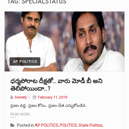
TAG: SPECIALSTATUS
గుంటూరు జిల్లా గురజాల నియోజకవర్గం టీడీపీ ఎమ్మెల్యే యరపతినేని శ్రీనివాస్ రావు ఆంధ్రప్రదేశ్ వైసీపీ నేత జగన్ పై నిప్పులు…
టీడీపీ అధికార ప్రతినిధి సాదినేని యామినీ శర్మా కొడాలి నాని పై నిప్పులు చెరిగింది. ఆమె మాట్లాడుతూ.. కొడాలి నాని…
భాషలతో సంబంధం లేకుండా వరుస విజయాలతో సమంత దూసుకుపోతోంది. ఇటీవల కాలంలో నటనకి ప్రాధాన్యత కలిగిన విభిన్నమైన పాత్రలను చేస్తూ…
అక్కినేని నాగచైతన్య, సమంత జంటగా నటించిన తాజా చిత్రం ‘మజిలీ’. పెళ్లి తరువాత చైతు, సామ్ కలిసి నటిస్తోన్న సినిమా…
మహానటి సినిమాతో మంచి హిట్ అందుకున్న కీర్తి సురేశ్ కొంత కాలాంగా సినిమాలని ఆచ్చి తూచి ఒకే చేస్తుంది. కథ…
AP POLITICS
లక్ష్మీస్ ఎన్టీఆర్ సినిమా పై ఎన్టీఆర్ సతీమణి బసవతారకం సన్నిహితురాలైన డాక్టర్ కుసుమా రావు సంచలనమైన కామ్నెట్స్ చేశారు. తాజాగా…
ధర్మపోరాట దీక్షతో.. వారు మోడీ బీ అని
04 Apr 2019 Blue Sea Banquets, Mumbai, India Pink Almari is here to add a glorified…
తెలిపోయిందా..?
Sweety
February 11, 2019
ప్రజల వద్ద.. ప్రజల కోసం.. ప్రజల చేత ఎన్నుకోబడిన…
READ MORE
Posted in
AP POLITICS
,
POLITICS
,
State Politics
,