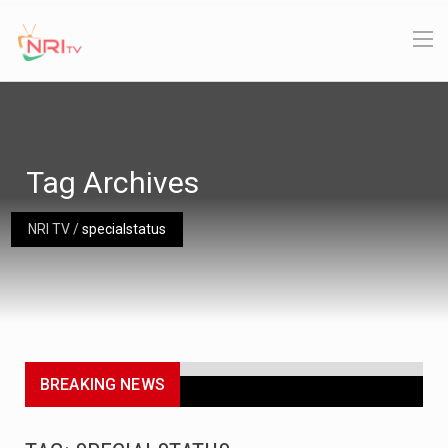
Tag Archives
NRI TV
/
specialstatus
BREAKING NEWS
టీడీపీ తరఫున సినీ నటుడు చంద్రబాబు తమ్ముడి కొడుకు నారా రోహిత్ ప్రచారం చేయన్నున్నాడు. ఈ నెల 3న ఈయన…