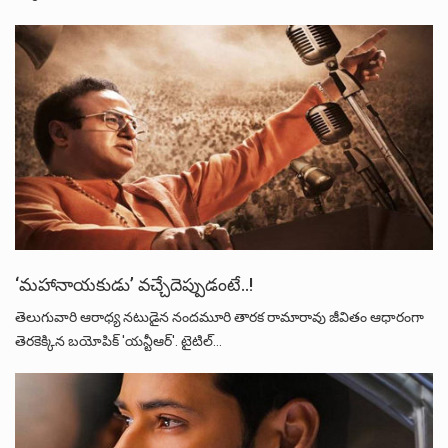
‘మహానాయకుడు’ వచ్చేదెప్పుడంటే..!
తెలుగువారి ఆరాధ్య నటుడైన నందమూరి తారక రామారావు జీవితం ఆధారంగా
తెరకెక్కిన బయోపిక్ 'యన్టీఆర్'. టైటిల్…