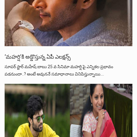
‘మహర్షి’కి అడ్డొస్తున్న ఏపీ ఎలక్షన్స్‌
సూపర్ స్టార్ మహేష్ బాబు 25 వ సినిమా మహర్షి పై ఎన్నికల ప్రభావం
పడనుందా..? అంటే అవుననే సమాధానాలు వినిపిస్తున్నాయి.…