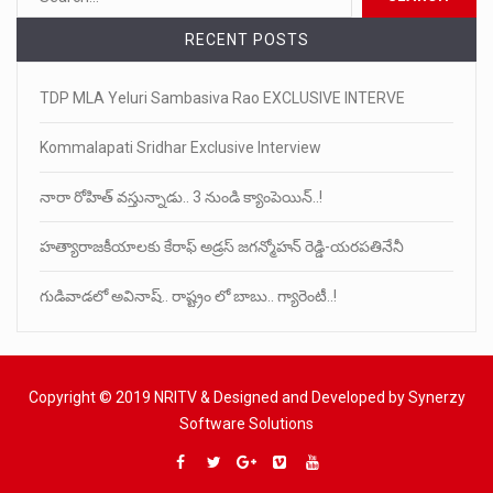
RECENT POSTS
TDP MLA Yeluri Sambasiva Rao EXCLUSIVE INTERVE
Kommalapati Sridhar Exclusive Interview
నారా రోహిత్ వస్తున్నాడు.. 3 నుండి క్యాంపెయిన్..!
హత్యారాజకీయాలకు కేరాఫ్ అడ్రస్ జగన్మోహన్ రెడ్డి-యరపతినేనీ
గుడివాడలో అవినాష్.. రాష్ట్రం లో బాబు.. గ్యారెంటీ..!
Copyright © 2019 NRITV & Designed and Developed by Synerzy
Software Solutions