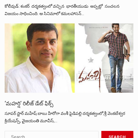
కోలీవుడ్ :శంకర్ దర్శకత్వంలో వచ్చిన భారతీయుడు అప్పట్లో సంచలన
విజయం సాధించింది. ఆ సినిమాలో కమలహాసన్…
‘మహర్షి’ రిలీజ్ డేట్‌ ఫిక్స్
సూపర్ స్టార్ మహేష్ బాబు హీరోగా వంశీ పైడిపల్లి దర్శకత్వంలో,శ్రీ వెంకటేశ్వర
క్రియేషన్స్‌, వైజయంతి మూవీస్‌,…