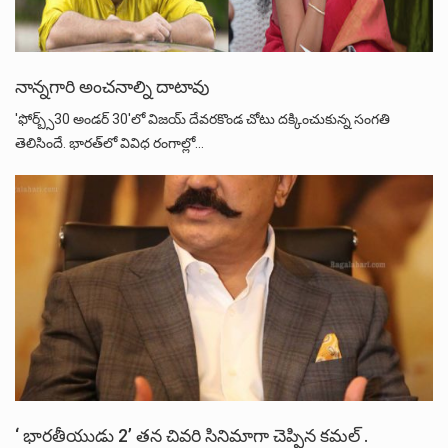
నాన్నగారి అంచనాల్ని దాటావు
'ఫోర్బ్స్‌30 అండర్‌ 30'లో విజయ్‌ దేవరకొండ చోటు దక్కించుకున్న సంగతి
తెలిసిందే. భారత్‌లో వివిధ రంగాల్లో…
‘ భారతీయుడు 2’ తన చివరి సినిమాగా చెప్పిన కమల్ .