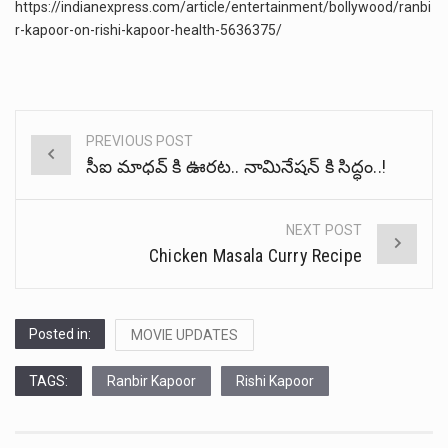
https://indianexpress.com/article/entertainment/bollywood/ranbi
r-kapoor-on-rishi-kapoor-health-5636375/
PREVIOUS POST
Post
సీఐ మాధవ్ కి ఊరట.. నామినేషన్ కి సిద్ధం..!
navigation
NEXT POST
Chicken Masala Curry Recipe
Posted in:
MOVIE UPDATES
TAGS:
Ranbir Kapoor
Rishi Kapoor