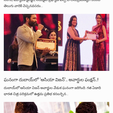
తెలుగు వారికి చెప్పనవసరం…
ఘనంగా దుబాయ్‌లో ‘ఆసియా విజన్‌’.. అవార్డుల ఫంక్షన్‌..!
దుబాయ్‌లో ఆసియా విజన్‌ అవార్డుల వేడుక ఘనంగా జరిగింది. గత ఏడాది
భారత చిత్ర పరిశ్రమలో ఉత్తమ ప్రతిభ కనబర్చిన…