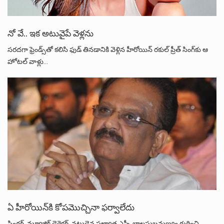
నో వే.. ఇక అటువైపే వెళ్లను
సరదగా ఫ్రెండ్స్‌తో కలిసి ఫుడ్‌ తినడానికి వెళ్లిన హీరోయిన్‌ రకుల్‌ ప్రీత్ సింగ్‌కు ఆ
హోటల్‌ వాళ్లు…
ఏ హీరోయిన్‌కి కోపమొచ్చినా ఫర్వాలేదు
సింగర్‌, మ్యూజిక్‌ డైరెక్టర్‌, నటుడైన ప్రఖ్యాత ఎస్పీ బాలసుబ్రమణ్యం గురించి