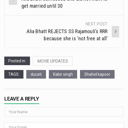
navigation
get married until 30
NEXT POST
Alia Bhatt REJECTS SS Rajamouli’s RRR
because she is ‘not free at all’
Posted in:
MOVIE UPDATES
TAGS:
ducati
Kabir singh
Shahid kapoor
LEAVE A REPLY