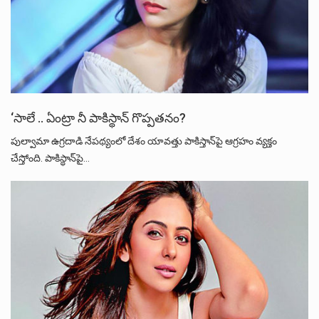
‘సాలే .. ఏంట్రా నీ పాకిస్థాన్ గొప్పతనం?
పుల్వామా ఉగ్ర‌దాడి నేప‌థ్యంలో దేశం యావ‌త్తు పాకిస్తాన్‌పై ఆగ్ర‌హం వ్య‌క్తం
చేస్తోంది. పాకిస్థాన్‌పై…