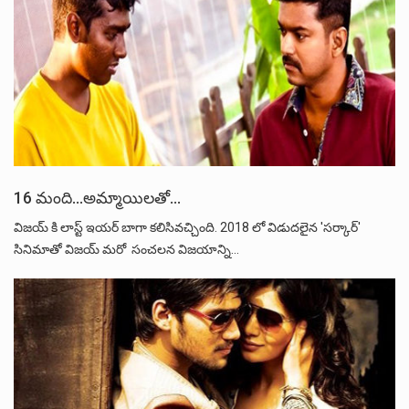
16 మంది…అమ్మాయిలతో…
విజయ్ కి లాస్ట్ ఇయర్ బాగా కలిసివచ్చింది. 2018 లో విడుదలైన 'సర్కార్'
సినిమాతో విజయ్ మరో సంచలన విజయాన్ని…