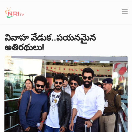
వివాహ వేడుక..పయనమైన
అతిరథులు!