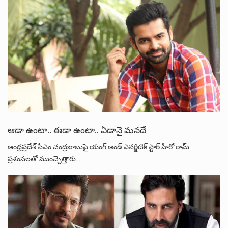
ఆడా ఉంటా.. ఈడా ఉంటా.. ఏడానై మనదే
ఆంధ్రప్రదేశ్‌ సీఎం చంద్రబాబుపై యంగ్ అండ్‌ ఎనర్జిటిక్‌ స్టార్‌ హీరో రామ్‌
ప్రశంసలతో ముంచ్చెత్తారు.…