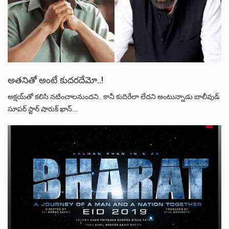
అతనితో అంటే కుదరదేమో..!
అక్షయ్‌తో కలిసి నటించాలనుందని.. కానీ కుదిరేలా లేదని అంటున్నాడు బాలీవుడ్‌
సూపర్‌ స్టార్‌ షారుక్‌ ఖాన్‌.…