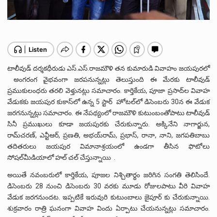
టాలీవుడ్ దర్శకధీరుడు ఎస్‌.ఎస్‌.రాజమౌళి తన కుమారుడి వివాహం జయపురలో
అంగరంగ వైభవంగా జరపనున్నట్లు తెలుస్తుంది ఈ మేరకు టాలీవుడ్
ప్రముకులంధరు తరలి వెళ్తునట్లు సమాచారం. కార్తికేయ, పూజా ప్రసాద్‌ల వివాహ
వేడుకకు జయపుర కుకాస్‌లో ఉన్న 5 స్టార్ హోటల్‌లో డిసెంబరు 30న ఈ వేడుక
జరగనున్నట్లు సమాచారం. ఈ నేపథ్యంలో రాజమౌళి కుటుంబంతోపాటు టాలీవుడ్‌
సినీ ప్రముఖులు కూడా జయపురకు‌ చేరుకున్నారు. అక్కినేని నాగార్జున,
రామ్‌చరణ్‌, ఎన్టీఆర్‌, ప్రణతి, అభయ్‌రామ్‌, ప్రభాస్‌, రానా, నాని, జగపతిబాబు
తదితరులు జయపుర‌ విమానాశ్రయంలో ఉండగా తీసిన ఫొటోలు
సోషల్‌మీడియాలో హల్ చల్ చేస్తున్నాయి .
అయితే నవంబరులో కార్తికేయ, పూజల నిశ్చితార్థం జరిగిన సంగతి తెలిసిందే.
డిసెంబరు 28 నుంచి డిసెంబరు 30 వరకు మూడు రోజులపాటు వీరి వివాహ
వేడుక జరగనుందట. ఇప్పటికే ఇరువురి కుటుంబాలు జైపూర్ కు చేరుకున్నాయి.
శుక్రవారం రాత్రి ఘనంగా వివాహ విందు ఏర్పాటు చేయనున్నట్లు సమాచారం.