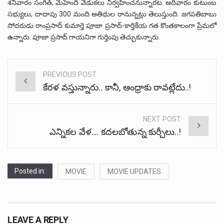
శనివారం సంగీత్‌, మెహెందీ వేడుకలు నిర్వహించనున్నారట. ఆదివారం కుటుంబ
సభ్యులు, దాదాపు 300 మంది అతిథుల రానున్నట్లు తెలుస్తుంది. జగపతిబాబు
సోదరుడు రాంప్రసాద్ కుమార్తె పూజా ప్రసాద్‌-కార్తికేయ గత కొంతకాలంగా ప్రేమలో
ఉన్నారు. పూజా ప్రసాద్‌ గాయనిగా గుర్తింపు తెచ్చుకున్నారు.
PREVIOUS POST
Post
కేరళ వస్తున్నారు.. కానీ, ఆంధ్రాకు రావట్లేదు..!
navigation
NEXT POST
ఎన్నికల వేళ…. కదలబోతున్న కుర్చీలు..!
Posted in:
MOVIE
MOVIE UPDATES
LEAVE A REPLY