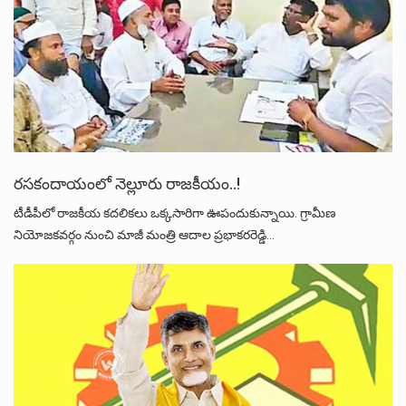
రసకందాయంలో నెల్లూరు రాజకీయం..!
టీడీపీలో రాజకీయ కదలికలు ఒక్కసారిగా ఊపందుకున్నాయి. గ్రామీణ
నియోజకవర్గం నుంచి మాజీ మంత్రి ఆదాల ప్రభాకరరెడ్డి…