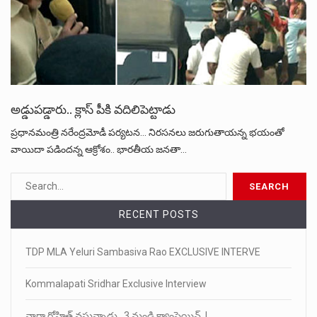
అడ్డుపడ్డారు.. క్లాస్ పీకి వదిలిపెట్టాడు
ప్రధానమంత్రి నరేంద్రమోడీ పర్యటన… నిరసనలు జరుగుతాయన్న భయంతో
వాయిదా పడిందన్న ఆక్రోశం.. భారతీయ జనతా…
RECENT POSTS
TDP MLA Yeluri Sambasiva Rao EXCLUSIVE INTERVE
Kommalapati Sridhar Exclusive Interview
నారా రోహిత్ వస్తున్నాడు.. 3 నుండి క్యాంపెయిన్..!