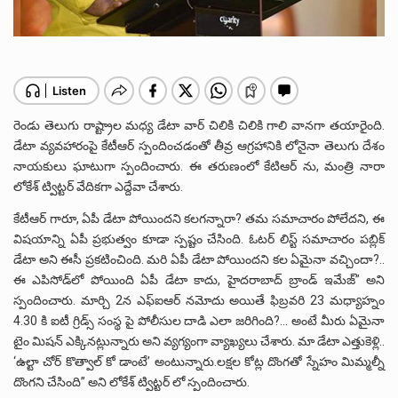
రెండు తెలుగు రాష్ట్రాల మధ్య డేటా వార్ చిలికి చిలికి గాలి వానగా తయారైంది.
డేటా వ్యవహారంపై కేటీఆర్ స్పందించడంతో తీవ్ర ఆగ్రహానికి లోనైనా తెలుగు దేశం
నాయకులు ఘాటుగా స్పందించారు. ఈ తరుణంలో కేటిఆర్ ను, మంత్రి నారా
లోకేశ్ ట్విట్టర్ వేదికగా ఎద్దేవా చేశారు.
కేటీఆర్ గారూ, ఏపీ డేటా పోయిందని కలగన్నారా? తమ సమాచారం పోలేదని, ఈ
విషయాన్ని ఏపీ ప్రభుత్వం కూడా స్పష్టం చేసింది. ఓటర్ లిస్ట్ సమాచారం పబ్లిక్
డేటా అని ఈసీ ప్ర‌క‌టించింది. మ‌రి ఏపీ డేటా పోయింద‌ని క‌ల ఏమైనా వ‌చ్చిందా?..
ఈ ఎపిసోడ్‌లో పోయింది ఏపీ డేటా కాదు, హైద‌రాబాద్ బ్రాండ్ ఇమేజ్” అని
స్పందించారు. మార్చి 2న ఎఫ్ఐఆర్ నమోదు అయితే ఫిబ్రవరి 23 మధ్యాహ్నం
4.30 కి ఐటీ గ్రిడ్స్ సంస్థ పై పోలీసుల దాడి ఎలా జరిగింది?… అంటే మీరు ఏమైనా
టైం మిషన్ ఎక్కినట్లున్నారు అని వ్యగ్యంగా వ్యాఖ్యలు చేశారు. మా డేటా ఎత్తుకెళ్లి..
‘ఉల్టా చోర్‌ కొత్వాల్‌ కో డాంటే’ అంటున్నారు.ల‌క్షల కోట్ల దొంగ‌తో స్నేహం మిమ్మ‌ల్నీ
దొంగని చేసింది” అని లోకేశ్ ట్విట్టర్ లో స్పందించారు.