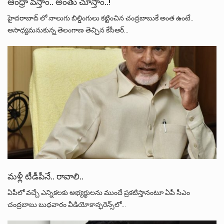
ఆంధ్రా వస్తాం.. అంతు చూస్తాం..!
హైదరాబాద్ లో నాలుగు బిల్డింగులు కట్టించిన చంద్రబాబుకే అంత ఉంటే..
అసాధ్యమనుకున్న తెలంగాణ తెచ్చిన కేసీఆర్…
మళ్లీ టీడీపీనే.. రావాలి..
ఏపీలో వచ్చే ఎన్నికలకు అభ్యర్థులను ముందే ప్రకటిస్తానంటూ ఏపీ సీఎం
చంద్రబాబు బుధవారం వీడియోకాన్ఫరెన్స్‌లో…