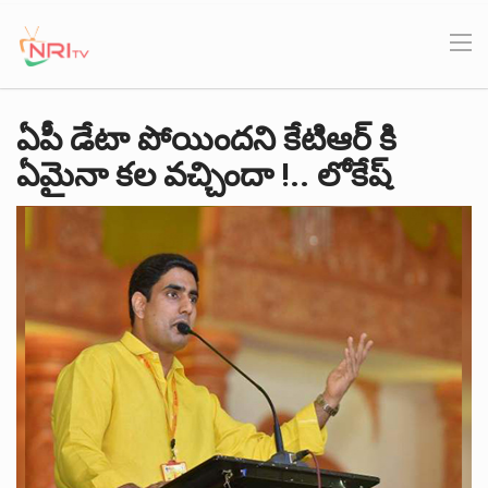
ఏపీ డేటా పోయిందని కేటిఆర్ కి
ఏమైనా కల వచ్చిందా !.. లోకేష్