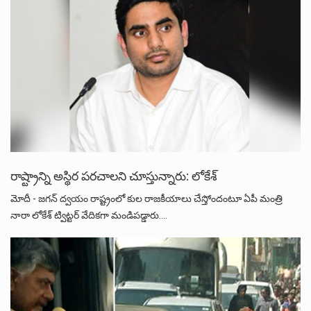
రాష్ట్రాన్ని అస్థిర పరచాలని చూస్తున్నారు: లోకేశ్‌
మోదీ - జగన్ ద్వయం రాష్ట్రంలో కుల రాజకీయాలు చేస్తోందంటూ ఏపీ మంత్రి
నారా లోకేశ్ ట్విట్టర్ వేదికగా మండిపడ్డారు.…