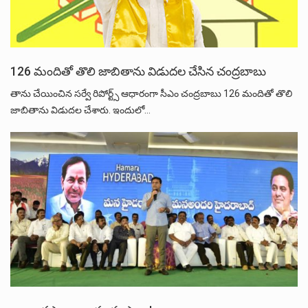
126 మందితో తొలి జాబితాను విడుదల చేసిన చంద్రబాబు
తాను చేయించిన సర్వే రిపోర్ట్స్ ఆధారంగా సీఎం చంద్రబాబు 126 మందితో తొలి
జాబితాను విడుదల చేశారు. ఇందులో…