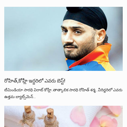
రోహిత్,కోహ్లీ ఇద్దరిలో ఎవరు బెస్ట్!
టీమిండియా సారథి విరాట్‌ కోహ్లీ..తాత్కాలిక సారథి రోహిత్‌ శర్మ...వీరిద్దరిలో ఎవరు
ఉత్తమ బ్యాట్స్‌మెన్‌…