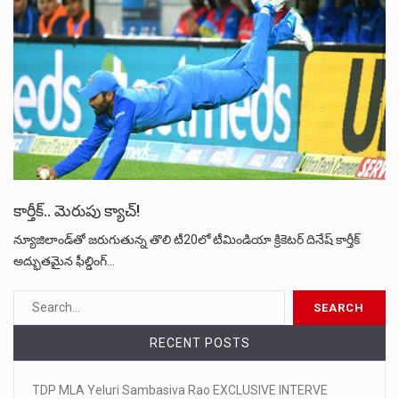
కార్తీక్.. మెరుపు క్యాచ్!
న్యూజిలాండ్‌తో జరుగుతున్న తొలి టీ20లో టీమిండియా క్రికెటర్‌ దినేష్‌ కార్తీక్‌
అద్భుతమైన ఫీల్డింగ్…
RECENT POSTS
TDP MLA Yeluri Sambasiva Rao EXCLUSIVE INTERVE