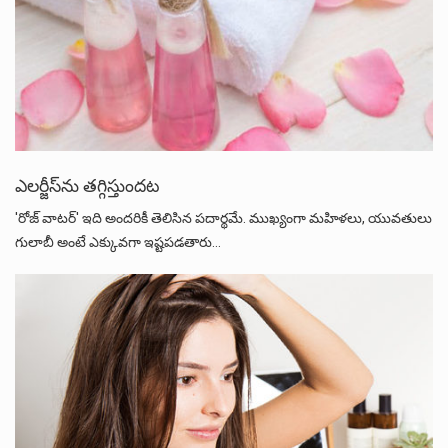
ఎలర్జీస్‌ను తగ్గిస్తుందట
'రోజ్‌ వాటర్‌' ఇది అందరికీ తెలిసిన పదార్థమే. ముఖ్యంగా మహిళలు, యువతులు
గులాబీ అంటే ఎక్కువగా ఇష్టపడతారు…