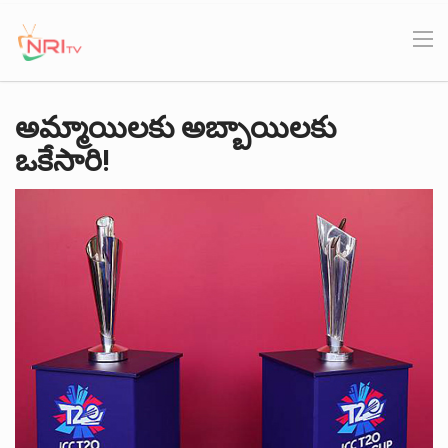
అమ్మాయిలకు అబ్బాయిలకు
ఒకేసారి!