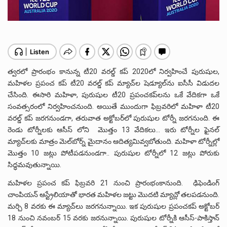
త్వరలో ప్రారంభం కానున్న టీ20 వరల్డ్‌ కప్‌ 2020లో నిర్వహించే పురుషుల,
మహిళల ప్రపంచ కప్‌ టీ20 వరల్డ్‌ కప్‌ మ్యాచ్‌ల షెడ్యూల్‌ను ఐసీసీ విడుదల
చేసింది. ఈసారి మహిళా, పురుషుల టీ20 ప్రపంచకప్‌లను ఒకే వేదికగా ఒకే
సంవత్సరంలో నిర్వహించనుంది. అయితే ముందుగా ఫిబ్రవరిలో మహిళా టీ20
వరల్డ్‌ కప్‌ జరగనుండగా, తరువాత అక్టోబర్‌లో పురుషుల టోర్నీ జరగనుంది. ఈ
రెండు టోర్నీలకు ఆసీస్ లోని మొత్తం 13 వేదికలు… ఇరు టోర్నీల ఫైనల్‌
మ్యాచ్‌లకు మాత్రం మెల్‌బోర్న్‌ మైదానం ఆదిత్యమివ్వబోతుంది. మహిళా టోర్నీల్లో
మొత్తం 10 జట్లు పోటీపడనుండగా.. పురుషుల టోర్నీలో 12 జట్లు పోరుకు
సిద్ధమవుతున్నాయి.
మహిళల ప్రపంచ కప్‌ ఫిబ్రవరి 21 నుంచి ప్రారంభంకానుంది. ఢిఫెండింగ్‌
చాంపియన్‌ ఆస్ట్రేలియాతో భారత మహిళల జట్టు మొదటి మ్యాచ్లో తలపడనుంది.
మర్చి 8 వరకు ఈ మ్యాచ్‌లు జరగనున్నాయి. ఇక పురుషుల ప్రపంచకప్‌ అక్టోబర్‌
18 నుంచి నవంబర్‌ 15 వరకు జరనున్నాయి. పురుషుల టోర్నీకి ఆసీస్‌-పాకిస్తాన్‌