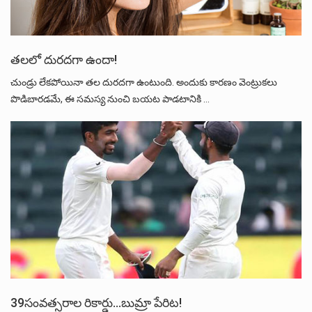
తలలో దురదగా ఉందా!
చుండ్రు లేకపోయినా తల దురదగా ఉంటుంది. అందుకు కారణం వెంట్రుకలు
పొడిబారడమే, ఈ సమస్య నుంచి బయట పాడటానికి …
39సంవత్సరాల రికార్డు…బుమ్రా పేరిట!