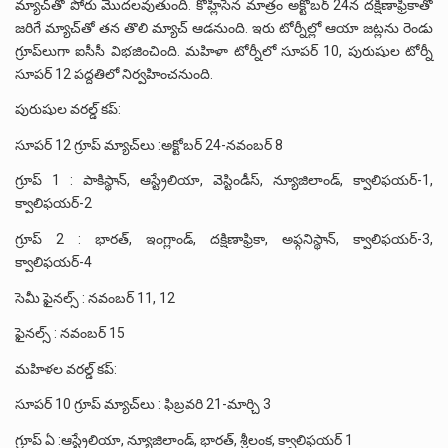
మ్యాచ్‌తో పోరు మొదలవుతుంది. కోహ్లిసేన మాత్రం అక్టోబర్‌ 24న దక్షిణాఫ్రికాతో
జరిగే మ్యాచ్‌తో తన తొలి మ్యాచ్‌ ఆడనుంది. ఇరు టోర్నీల్లో ఆయా జట్లను రెండు
గ్రూప్‌లుగా ఐసీసీ విభజించింది. మహిళా టోర్నీలో సూపర్‌ 10, పురుషుల టోర్నీ
సూపర్‌ 12 పద్దతిలో నిర్వహించనుంది.
పురుషుల వరల్డ్ కప్:
సూపర్ 12 గ్రూప్‌ మ్యాచ్‌లు :అక్టోబర్‌ 24-నవంబర్‌ 8
గ్రూప్‌ 1 : పాకిస్థాన్‌, ఆస్ట్రేలియా, వెస్టిండీస్‌, న్యూజిలాండ్‌, క్వాలిఫయర్‌-1,
క్వాలిఫయర్‌-2
గ్రూప్‌ 2 : భారత్‌, ఇంగ్లాండ్‌, దక్షిణాఫ్రికా, అఫ్గనిస్థాన్‌, క్వాలిఫయర్‌-3,
క్వాలిఫయర్‌-4
సెమీ ఫైనల్స్‌ : నవంబర్‌ 11, 12
ఫైనల్స్‌ : నవంబర్‌ 15
మహిళల వరల్డ్ కప్:
సూపర్ 10 గ్రూప్‌ మ్యాచ్‌లు : ఫిబ్రవరి 21-మార్చి 3
గ్రూప్‌ ఏ :ఆస్ట్రేలియా, న్యూజిలాండ్‌, భారత్‌, శ్రీలంక, క్వాలిఫయర్‌ 1