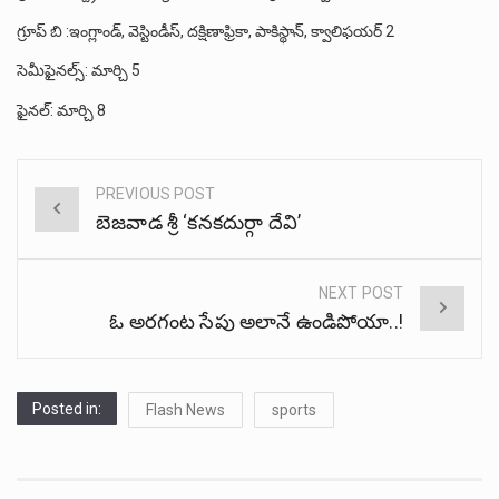
గ్రూప్‌ బి :ఇంగ్లాండ్‌, వెస్టిండీస్‌, దక్షిణాఫ్రికా, పాకిస్థాన్‌, క్వాలిఫయర్‌ 2
సెమీఫైనల్స్‌: మార్చి 5
ఫైనల్‌: మార్చి 8
PREVIOUS POST
Post
బెజవాడ శ్రీ ‘కనకదుర్గా దేవి’
navigation
NEXT POST
ఓ అరగంట సేపు అలానే ఉండిపోయా..!
Posted in:
Flash News
sports