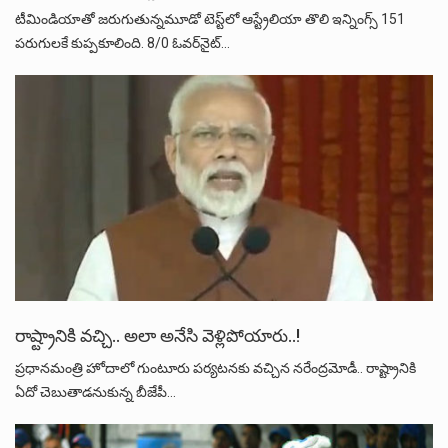
టీమిండియాతో జరుగుతున్నమూడో టెస్ట్‌లో ఆస్ట్రేలియా తొలి ఇన్నింగ్స్‌ 151
పరుగులకే కుప్పకూలింది. 8/0 ఓవర్‌నైట్‌…
రాష్ట్రానికి వచ్చి.. అలా అనేసి వెళ్లిపోయారు..!
ప్రధానమంత్రి హోదాలో గుంటూరు పర్యటనకు వచ్చిన నరేంద్రమోడీ.. రాష్ట్రానికి
ఏదో చెబుతాడనుకున్న బీజేపీ…